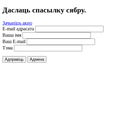
Даслаць спасылку сябру.
Зачыніць акно
E-mail адрасата
Ваша імя
Ваш E-mail
Тэма
Адправіць
Адмена