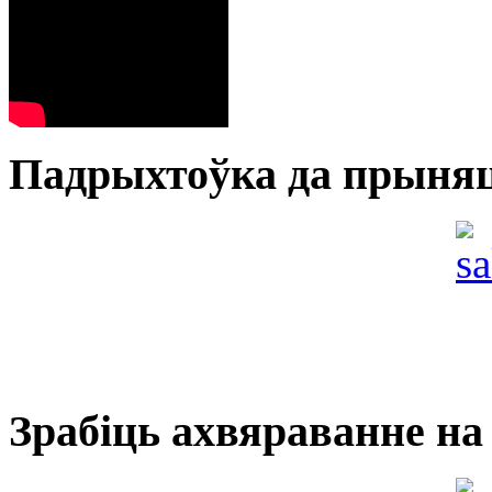
Падрыхтоўка да прыня
Зрабіць ахвяраванне на