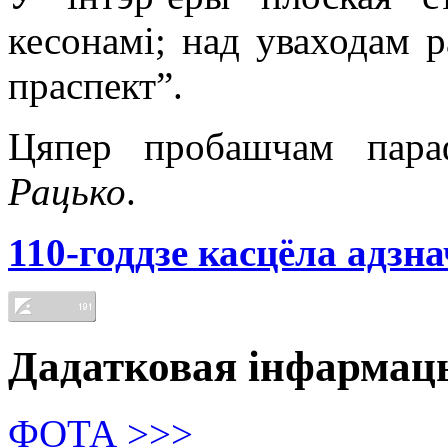
кесонамі; над уваходам 
праспект”.
Цяпер пробашчам пара
Рацько
.
110-годдзе касцёла адзн
Дадатковая інфармац
ФОТА >>>