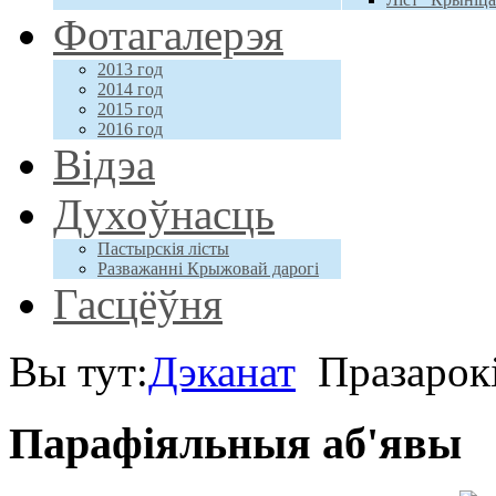
Фотагалерэя
2013 год
2014 год
2015 год
2016 год
Відэа
Духоўнасць
Пастырскія лісты
Разважанні Крыжовай дарогі
Гасцёўня
Вы тут:
Дэканат
Празарок
Парафіяльныя аб'явы