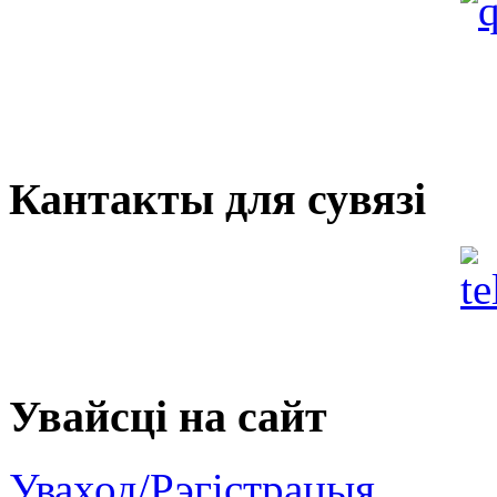
Кантакты для сувязі
Увайсцi на сайт
Уваход/Рэгістрацыя