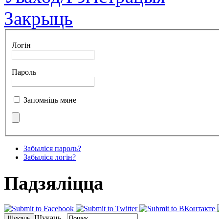
Закрыць
Логін
Пароль
Запомніць мяне
Забыліся пароль?
Забыліся логін?
Падзялiцца
Шукаць...