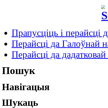
Прапусціць і перайсці 
Перайсці да Галоўнай на
Перайсці да дадатковай
Пошук
Навігацыя
Шукаць