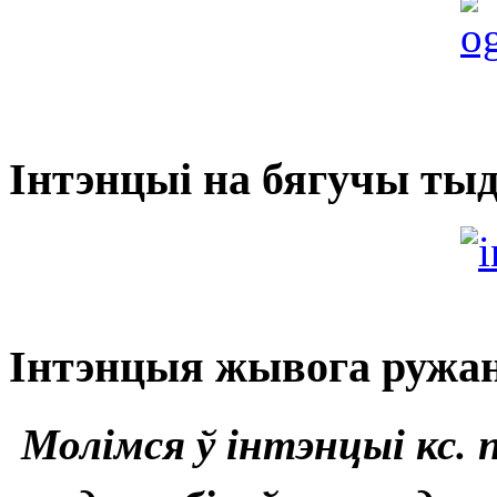
Інтэнцыі на бягучы тыд
Інтэнцыя жывога ружан
Молімся ў інтэнцыі кс. 