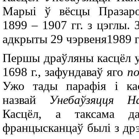
Марыі ў вёсцы Празаро
1899 – 1907 гг. з цэглы. 
адкрыты 29 чэрвеня1989 г
Першы драўляны касцёл у
1698 г., зафундаваў яго
п
Ужо тады парафія і ка
назвай
Унебаўзяцця 
Касцёл, а таксама д
францысканцаў былі з дрэ