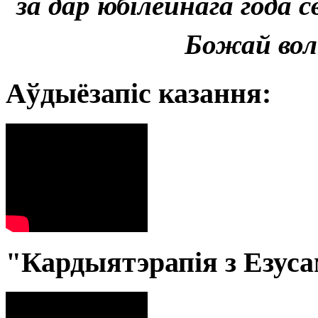
за дар юбілейнага года 
Божай волі
Аўдыёзапіс казання:
"Кардыятэрапія з Езус