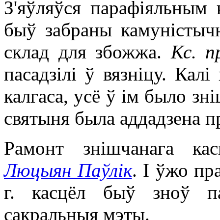
З'яўляўся парафіяльным 
быў забраны камуністыч
склад для збожжа.
Кс. 
пасадзілі ў вязніцу. Кал
калгаса, усё ў ім было зні
святыня была аддадзена п
Рамонт знішчанага ка
Люцыян Паўлік
. І ўжо пр
г. касцёл быў зноў п
сакральныя мэты.