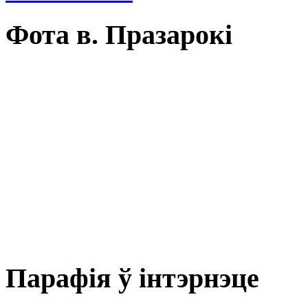
Фота в. Празарокі
Парафія ў інтэрнэце