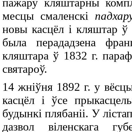
пажару кляштарны компл
месцы смаленскі
падхар
новы касцёл і кляштар ў 
была перададзена фран
кляштара ў 1832 г. пара
святароў.
14 жніўня 1892 г. у вёсц
касцёл і ўсе прыкасцел
будынкі плябаніі. У ліста
дазвол віленскага гу