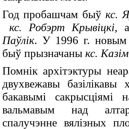
Год пробашчам быў
кс. 
кс. Робэрт Крывіцкі
, 
Паўлік
. У 1996 г. новым
быў прызначаны
кс. Казі
Помнік архітэктуры неа
двухвежавы базілікавы 
бакавымі сакрысціямі 
вальмавым над алтар
спалучэнне вялізных пло