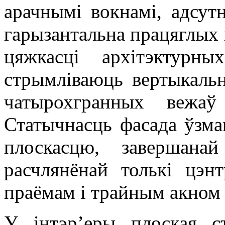
арачнымі вокнамі, адсут
гарызантальна працяглых 
цяжкасці архітэктурн
стрымліваюць вертыкаль
чатырохгранных вежаў
Статычнасць фасада ўзм
плоскасцю, завершана
расчлянёнай толькі цэ
праёмам і трайным акном 
У інтэр’еры плоская с