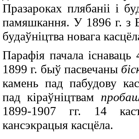
Празароках плябаніі і бу
памяшкання. У 1896 г. з 
будаўніцтва новага касцёл
Парафія пачала існаваць 4
1899 г. быў пасвечаны
біс
камень пад пабудову ка
пад кіраўніцтвам
пробаш
1899-1907 гг. 14 кас
кансэкрацыя касцёла.