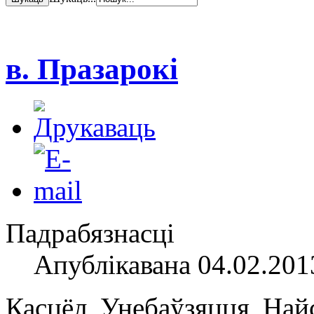
в. Празарокі
Падрабязнасці
Апублікавана 04.02.201
Касцёл Унебаўзяцця На