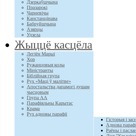
Дзеркаўшчына
Празарокі
Чарневічы
Канстанцінава
Бабруйшчына
Азярцы
Удзела
Жыццё касцёла
Легіён Марыі
Хор
Ружанцовыя колы
Міністранты
Біблійная група
Рух «Маці ў малітве»
Апостальства дапамогі душам
чысцовым
Група АА
Парафіяльны Карытас
Крама
Рух адновы парафіі
Гісторыя і зас
Аднова парафі
Раёны і пасл
Ліст "Крыніц