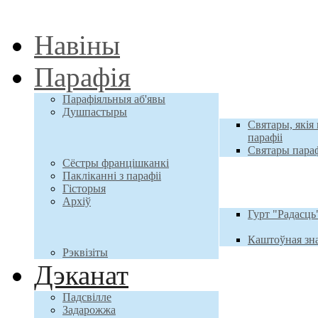
Навiны
Парафiя
Парафіяльныя аб'явы
Душпастыры
Святары, якія 
парафіі
Святары параф
Сёстры францішканкі
Пакліканні з парафіі
Гісторыя
Архiў
Гурт "Радасць
Каштоўная зн
Рэквізіты
Дэканат
Падсвілле
Задарожжа