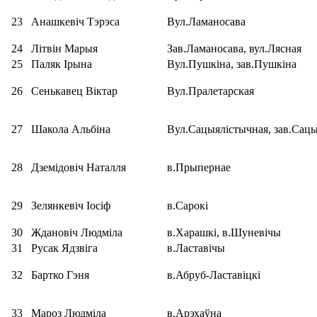
23
Анашкевіч Тэрэса
Вул.Ламаносава
24
Літвін Марыя
Зав.Ламаносава, вул.Лясная
25
Паляк Ірына
Вул.Пушкіна, зав.Пушкіна
26
Сенькавец Віктар
Вул.Пралетарская
27
Шакола Альбіна
Вул.Сацыялістычная, зав.Сацы
28
Дземідовіч Наталля
в.Прыпернае
29
Зелянкевіч Іосіф
в.Сарокі
30
Ждановіч Людміла
в.Харашкі, в.Шуневічы
31
Русак Ядзвіга
в.Ластавічы
32
Бартко Гэня
в.Абруб-Ластавіцкі
33
Мароз Людміла
в.Арэхаўна