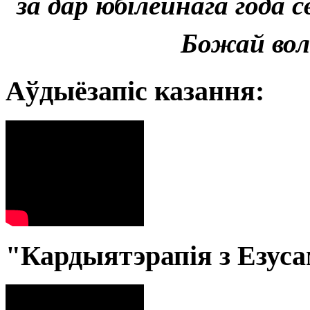
за дар юбілейнага года 
Божай волі
Аўдыёзапіс казання:
"Кардыятэрапія з Езус