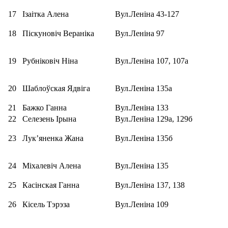
17
Ізаітка Алена
Вул.Леніна 43-127
18
Піскуновіч Вераніка
Вул.Леніна 97
19
Рубніковіч Ніна
Вул.Леніна 107, 107а
20
Шаблоўская Ядвіга
Вул.Леніна 135а
21
Бажко Ганна
Вул.Леніна 133
22
Селезень Ірына
Вул.Леніна 129а, 129б
23
Лук’яненка Жана
Вул.Леніна 135б
24
Міхалевіч Алена
Вул.Леніна 135
25
Касінская Ганна
Вул.Леніна 137, 138
26
Кісель Тэрэза
Вул.Леніна 109