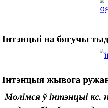
Інтэнцыі на бягучы тыд
Інтэнцыя жывога ружан
Молімся ў інтэнцыі кс. 