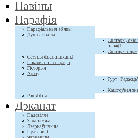
Навiны
Парафiя
Парафіяльныя аб'явы
Душпастыры
Святары, якія 
парафіі
Святары параф
Сёстры францішканкі
Пакліканні з парафіі
Гісторыя
Архiў
Гурт "Радасць
Каштоўная зн
Рэквізіты
Дэканат
Падсвілле
Задарожжа
Дзеркаўшчына
Празарокі
Чарневічы