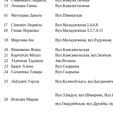
14
Сіманковіч Людміла
Вул.Камуністычная
15
Леонава Ганна
Вул.Камуністычная
16
Матушава Даната
Вул.Піянерская
17
Сінкевіч Людміла
Вул.Маладзежная 2,4,6,8
18
Гінько Вераніка
Вул.Маладзежная 3,5,7,9,15
19
Марозава Іна
Вул.Маладзежная, вул.Радужная,
20
Вішнякова Яніна
Вул.Камсамольская
21
Карчэўскі Міхаіл
Вул.Камсамольская, вул.Зялёная
22
Ткачонак Тадэвуш
Зав.Вольны
23
Браун Алена
Вул.Скарыны
24
Саланінка Тамара
Вул.Скарыны
25
Лаўцэвіч Тэрэза
Вул.Каліноўскага, вул.Багдановіч
Вул.З.Бядулі, вул.Шмырова,
Вул.
26
Вілісава Марыя
вул.Гвардзейская,
вул.Дружбы, ву