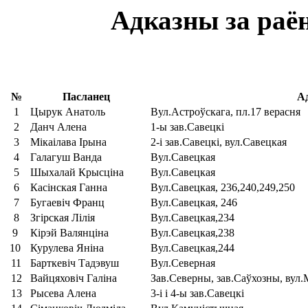
Адказны за раё
№
Пасланец
А
1
Цырук Анатоль
Вул.Астроўскага, пл.17 верасня
2
Данч Алена
1-ы зав.Савецкі
3
Мікаілава Ірына
2-і зав.Савецкі, вул.Савецкая
4
Галагуш Ванда
Вул.Савецкая
5
Шыхалай Крысціна
Вул.Савецкая
6
Касінская Ганна
Вул.Савецкая, 236,240,249,250
7
Бугаевіч Франц
Вул.Савецкая, 246
8
Згірская Лілія
Вул.Савецкая,234
9
Кірэй Валянціна
Вул.Савецкая,238
10
Курулева Яніна
Вул.Савецкая,244
11
Барткевіч Тадэвуш
Вул.Северная
12
Вайцяховіч Галіна
Зав.Северны, зав.Саўхозны, вул.
13
Рысева Алена
3-і і 4-ы зав.Савецкі