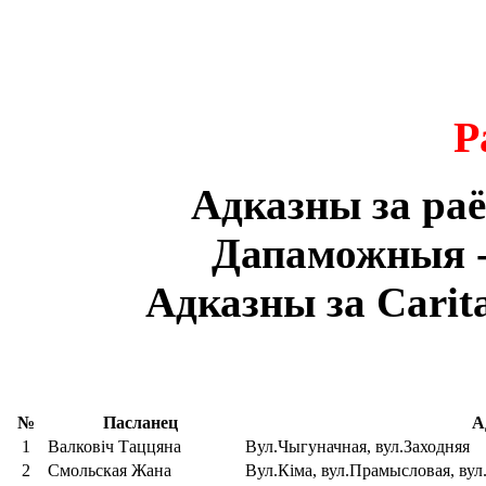
Р
Адказны за раё
Дапаможныя -
Адказны за Carit
№
Пасланец
А
1
Валковіч Таццяна
Вул.Чыгуначная, вул.Заходняя
2
Смольская Жана
Вул.Кіма, вул.Прамысловая, вул