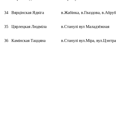
34
Вярцінская Ядвіга
в.Жабінка, в.Гваздова, в.Абруб
35
Цярлецкая Людміла
в.Станулі вул Маладзёжная
36
Камінская Таццяна
в.Станулі вул.Міра, вул.Цэнтра