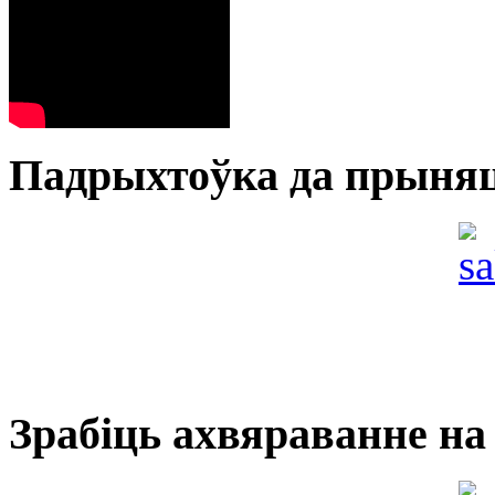
Падрыхтоўка да прыня
Зрабіць ахвяраванне на