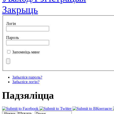
Закрыць
Логін
Пароль
Запомніць мяне
Забыліся пароль?
Забыліся логін?
Падзялiцца
Шукаць...