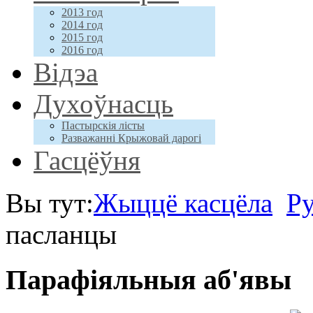
2013 год
2014 год
2015 год
2016 год
Відэа
Духоўнасць
Пастырскія лісты
Разважанні Крыжовай дарогі
Гасцёўня
Вы тут:
Жыццё касцёла
Ру
пасланцы
Парафіяльныя аб'явы