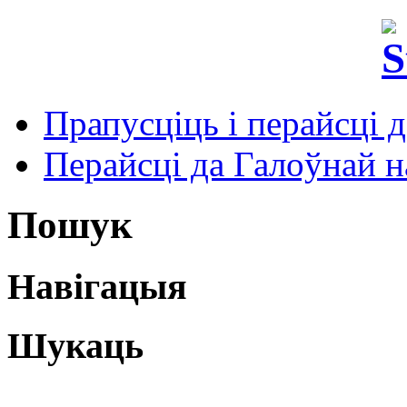
Прапусціць і перайсці 
Перайсці да Галоўнай на
Пошук
Навігацыя
Шукаць