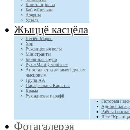
Канстанцінава
Бабруйшчына
Азярцы
Удзела
Жыццё касцёла
Легіён Марыі
Хор
Ружанцовыя колы
Міністранты
Біблійная група
Рух «Маці ў малітве»
Апостальства дапамогі душам
чысцовым
Група АА
Парафіяльны Карытас
Крама
Рух адновы парафіі
Гісторыя і зас
Аднова парафі
Раёны і пасл
Ліст "Крыніц
Фотагалерэя