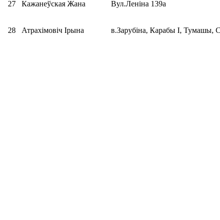
27
Кажанеўская Жана
Вул.Леніна 139а
28
Атрахімовіч Ірына
в.Зарубіна, Карабы I, Тумашы, 