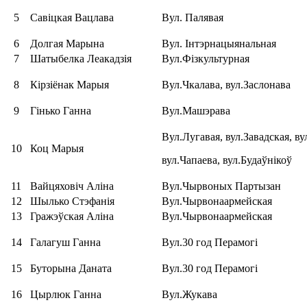
5
Савіцкая Вацлава
Вул. Палявая
6
Долгая Марына
Вул. Інтэрнацыянальная
7
Шатыбелка Леакадзія
Вул.Фізкультурная
8
Кірзіёнак Марыя
Вул.Чкалава, вул.Заслонава
9
Гінько Ганна
Вул.Машэрава
Вул.Лугавая, вул.Завадская, ву
10
Коц Марыя
вул.Чапаева, вул.Будаўнікоў
11
Вайцяховіч Аліна
Вул.Чырвоных Партызан
12
Шылько Стэфанія
Вул.Чырвонаармейская
13
Гражэўская Аліна
Вул.Чырвонаармейская
14
Галагуш Ганна
Вул.30 год Перамогі
15
Буторына Даната
Вул.30 год Перамогі
16
Цырлюк Ганна
Вул.Жукава