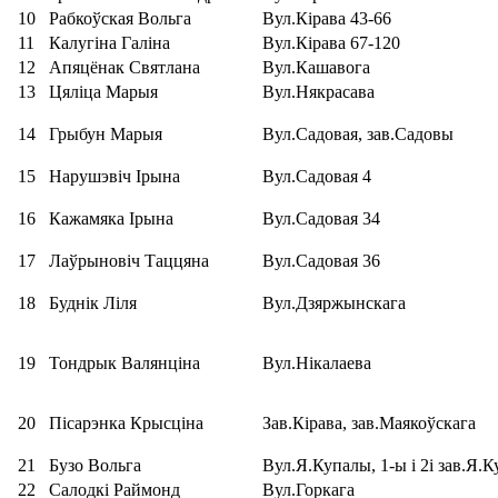
10
Рабкоўская Вольга
Вул.Кірава 43-66
11
Калугіна Галіна
Вул.Кірава 67-120
12
Апяцёнак Святлана
Вул.Кашавога
13
Цяліца Марыя
Вул.Някрасава
14
Грыбун Марыя
Вул.Садовая, зав.Садовы
15
Нарушэвіч Ірына
Вул.Садовая 4
16
Кажамяка Ірына
Вул.Садовая 34
17
Лаўрыновіч Таццяна
Вул.Садовая 36
18
Буднік Ліля
Вул.Дзяржынскага
19
Тондрык Валянціна
Вул.Нікалаева
20
Пісарэнка Крысціна
Зав.Кірава, зав.Маякоўскага
21
Бузо Вольга
Вул.Я.Купалы, 1-ы і 2і зав.Я.
22
Салодкі Раймонд
Вул.Горкага