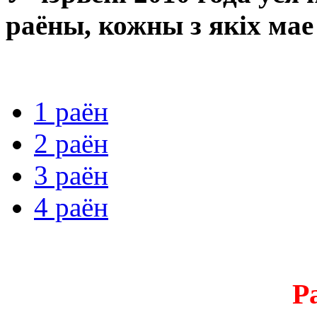
раёны, кожны з якіх мае
1 раён
2 раён
3 раён
4 раён
Р