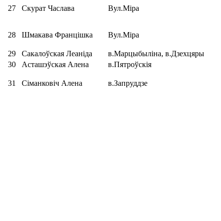
27
Скурат Часлава
Вул.Міра
28
Шмакава Францішка
Вул.Міра
29
Сакалоўская Леаніда
в.Марцыбыліна, в.Дзехцяры
30
Асташэўская Алена
в.Пятроўскія
31
Сіманковіч Алена
в.Запруддзе