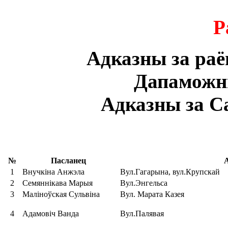
Р
Адказны за раё
Дапаможн
Адказны за C
№
Пасланец
1
Внучкіна Анжэла
Вул.Гагарына, вул.Крупскай
2
Семяннікава Марыя
Вул.Энгельса
3
Маліноўская Сульвіна
Вул. Марата Казея
4
Адамовіч Ванда
Вул.Палявая