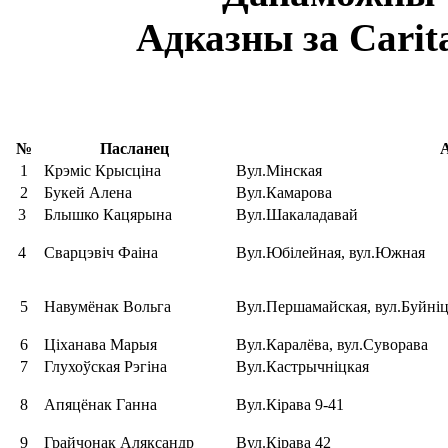
Адказны за Carit
№
Пасланец
1
Крэміс Крысціна
Вул.Мінская
2
Букей Алена
Вул.Камарова
3
Блышко Кацярына
Вул.Шакаладавай
4
Сварцэвіч Фаіна
Вул.Юбілейная, вул.Южная
5
Навумёнак Вольга
Вул.Першамайская, вул.Буйніц
6
Ціханава Марыя
Вул.Каралёва, вул.Суворава
7
Глухоўская Рэгіна
Вул.Кастрычніцкая
8
Апяцёнак Ганна
Вул.Кірава 9-41
9
Грайчонак Аляксандр
Вул.Кірава 42