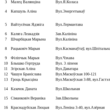
3
Малец Валянціна
Вул.Я.Коласа
4
Капшуль Аліна
Вул.Энергетыкаў
5
Вайтусёнак Ядзвіга
Вул.Лермантава
6
Каляга Леакадзія
Зав.Калініна
7
Шчарбіцкая Марына
Вул.Калініна
8
Рацьковіч Марыя
Вул.Касманаўтаў, вул.Шпітальн
9
Філіпчык Марыя
Вул.Чэхава
10
Блышко Гертруда
Вул. 3 ліпеня
11
Згірская Аліна
Вул.Даватара
12
Чашун Браніслава
Вул.Маскоўская 100-121
13
Гроць Крысціна
Вул.Маскоўская 3-88, вул.Гастэл
14
Казачок Даната
Вул.Школьная
15
Сіманковіч Вераніка
Зав.Школьны
16
Краснадубская Люцыя
Вул.Леніна 3-40, вул.Азёрная