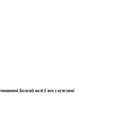
азнаванні Божай волі ў яго служэнні