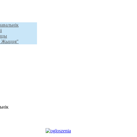
навальнік
і
анцы
а Жыцця"
льнік