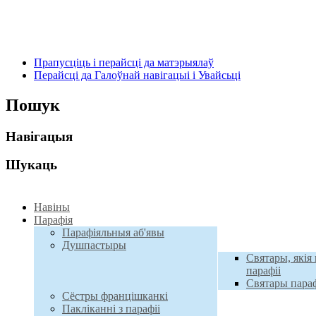
Прапусціць і перайсці да матэрыялаў
Перайсці да Галоўнай навігацыі і Увайсьці
Пошук
Навігацыя
Шукаць
Навiны
Парафiя
Парафіяльныя аб'явы
Душпастыры
Святары, якія 
парафіі
Святары параф
Сёстры францішканкі
Пакліканні з парафіі