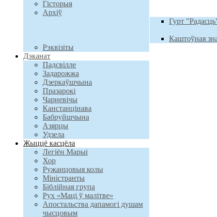
Гісторыя
Архiў
Гурт "Радасць
Каштоўная зн
Рэквізіты
Дэканат
Падсвілле
Задарожжа
Дзеркаўшчына
Празарокі
Чарневічы
Канстанцінава
Бабруйшчына
Азярцы
Удзела
Жыццё касцёла
Легіён Марыі
Хор
Ружанцовыя колы
Міністранты
Біблійная група
Рух «Маці ў малітве»
Апостальства дапамогі душам
чысцовым