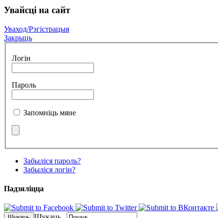
Увайсцi на сайт
Уваход/Рэгістрацыя
Закрыць
Логін
Пароль
Запомніць мяне
Забыліся пароль?
Забыліся логін?
Падзялiцца
Шукаць...