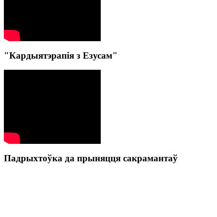
"Кардыятэрапія з Езусам"
Падрыхтоўка да прыняцця сакрамантаў