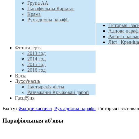
Група АА
Парафіяльны Карытас
Крама
Рух адновы парафіі
Гісторыя і зас
Аднова парафі
Раёны і пасл
Ліст "Крыніц
Фотагалерэя
2013 год
2014 год
2015 год
2016 год
Відэа
Духоўнасць
Пастырскія лісты
Разважанні Крыжовай дарогі
Гасцёўня
Вы тут:
Жыццё касцёла
Рух адновы парафіі
Гісторыя і заснава
Парафіяльныя аб'явы