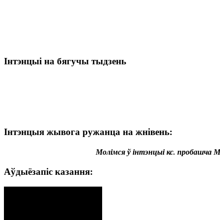
Інтэнцыі на бягучы тыдзень
Інтэнцыя жывога ружанца на жнівень:
Молімся ў інтэнцыі кс. пробашча Мі
Аўдыёзапіс казання: