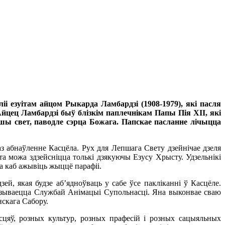
ліі езуітам айцом Рыкарда Ламбардзі (1908-1979), які пасля
йцец Ламбардзі быў блізкім паплечнікам Папы Пія XII, які
шы свет, паводле сэрца Божага. Папскае пасланне лічыцца
 абнаўленне Касцёла. Рух для Лепшага Свету дзейнічае дзеля
гэта можа здзейсніцца толькі дзякуючы Езусу Хрысту. Удзельнікі
а каб ажывіць жыццё парафіі.
ей, якая будзе аб’ядноўваць у сабе ўсе пакліканні ў Касцёле.
называецца Службай Анімацыі Супольнасці. Яна выконвае сваю
нскага Сабору.
яў, розных культур, розных прафесій і розных сацыяльных