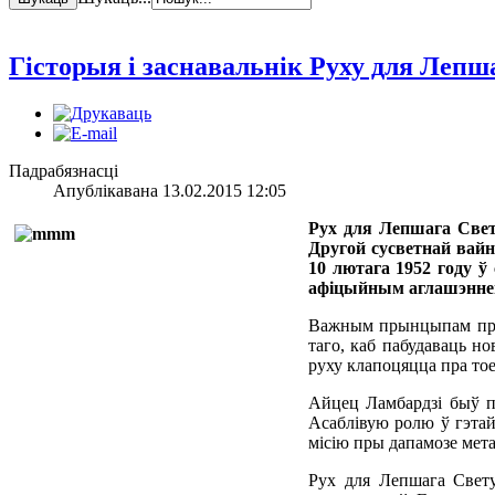
Гісторыя і заснавальнік Руху для Лепш
Падрабязнасці
Апублікавана 13.02.2015 12:05
Рух для Лепшага Свету
Другой сусветнай вайн
10 лютага 1952 году ў
афіцыйным аглашэннем 
Важным прынцыпам прац
таго, каб пабудаваць но
руху клапоцяцца пра тое
Айцец Ламбардзі быў пе
Асаблівую ролю ў гэтай
місію пры дапамозе мета
Рух для Лепшага Свет