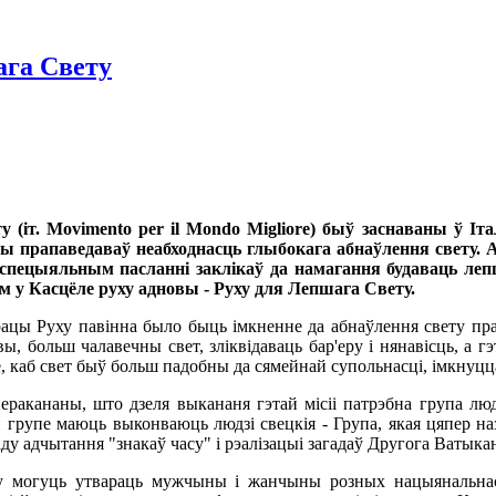
ага Свету
 (iт. Movimento per il Mondo Migliore) быў заснаваны ў Іта
ы прапаведаваў неабходнасць глыбокага абнаўлення свету. А
 спецыяльным пасланні заклікаў да намагання будаваць леп
у Касцёле руху адновы - Руху для Лепшага Свету.
ы Руху павінна было быць імкненне да абнаўлення свету праз
вы, больш чалавечны свет, зліквідаваць бар'еру і нянавісць, а 
, каб свет быў больш падобны да сямейнай супольнасці, імкнуцц
ракананы, што дзеля выкананя гэтай місіі патрэбна група людз
 групе маюць выконваюць людзі свецкія - Група, якая цяпер 
ду адчытання "знакаў часу" і рэалізацыі загадаў Другога Ватыка
у могуць утвараць мужчыны і жанчыны розных нацыянальнасц