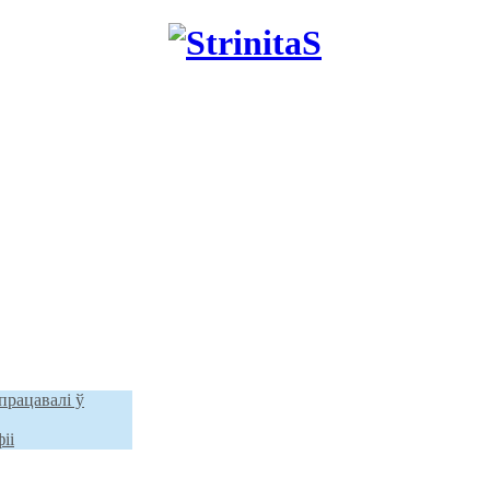
працавалі ў
іі