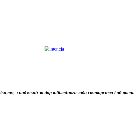
калая, з падзякай за дар юбілейнага года святарства і аб расп