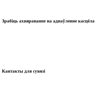
Зрабіць ахвяраванне на аднаўленне касцёла
Кантакты для сувязі