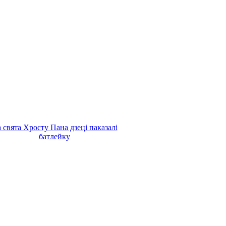
 свята Хросту Пана дзеці паказалі
батлейку