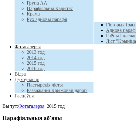
Група АА
Парафіяльны Карытас
Крама
Рух адновы парафіі
Гісторыя і зас
Аднова парафі
Раёны і пасл
Ліст "Крыніц
Фотагалерэя
2013 год
2014 год
2015 год
2016 год
Відэа
Духоўнасць
Пастырскія лісты
Разважанні Крыжовай дарогі
Гасцёўня
Вы тут:
Фотагалерэя
2015 год
Парафіяльныя аб'явы