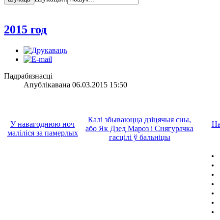
2015 год
Падрабязнасці
Апублікавана 06.03.2015 15:50
Калі збываюцца дзіцячыя сны,
У навагоднюю ноч
На
або Як Дзед Мароз і Снягурачка
маліліся за памерлых
гасцілі ў бальніцы