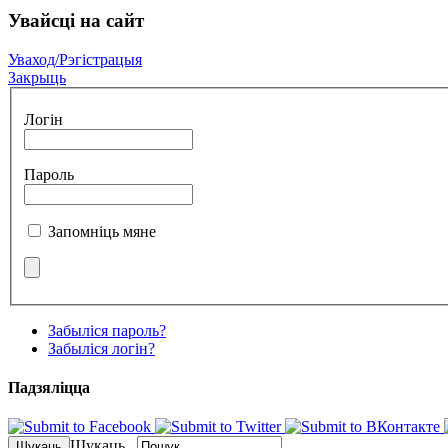
Увайсцi на сайт
Уваход/Рэгістрацыя
Закрыць
Логін
Пароль
Запомніць мяне
Забыліся пароль?
Забыліся логін?
Падзялiцца
Шукаць...