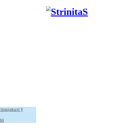
працавалі ў
іі