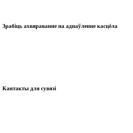
Зрабіць ахвяраванне на аднаўленне касцёла
Кантакты для сувязі