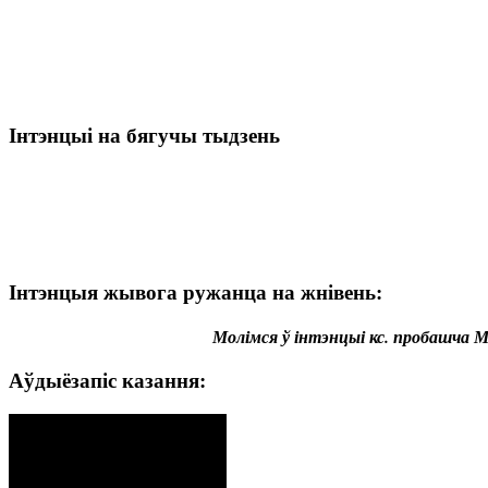
Інтэнцыі на бягучы тыдзень
Інтэнцыя жывога ружанца на жнівень:
Молімся ў інтэнцыі кс. пробашча Мі
Аўдыёзапіс казання: