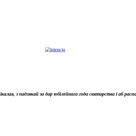
калая, з падзякай за дар юбілейнага года святарства і аб расп