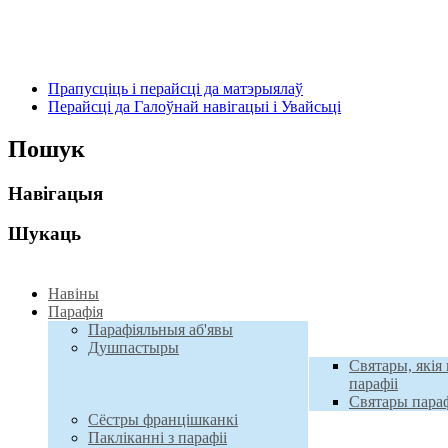
Прапусціць і перайсці да матэрыялаў
Перайсці да Галоўнай навігацыі і Увайсьці
Пошук
Навігацыя
Шукаць
Навiны
Парафiя
Парафіяльныя аб'явы
Душпастыры
Святары, якія 
парафіі
Святары параф
Сёстры францішканкі
Пакліканні з парафіі