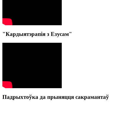
"Кардыятэрапія з Езусам"
Падрыхтоўка да прыняцця сакрамантаў