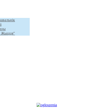
навальнік
і
анцы
а Жыцця"