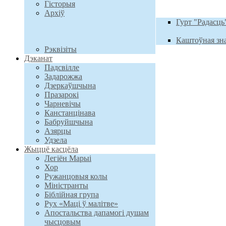
Гісторыя
Архiў
Гурт "Радасць
Каштоўная зн
Рэквізіты
Дэканат
Падсвілле
Задарожжа
Дзеркаўшчына
Празарокі
Чарневічы
Канстанцінава
Бабруйшчына
Азярцы
Удзела
Жыццё касцёла
Легіён Марыі
Хор
Ружанцовыя колы
Міністранты
Біблійная група
Рух «Маці ў малітве»
Апостальства дапамогі душам
чысцовым