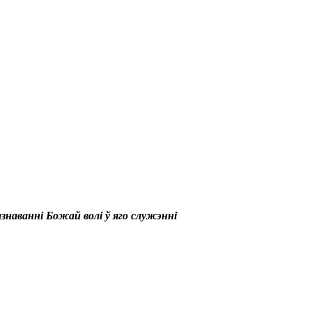
азнаванні Божай волі ў яго служэнні